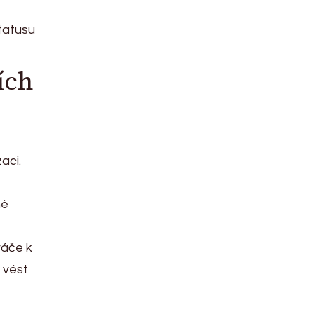
tatusu
ích
aci.
né
ráče k
 vést