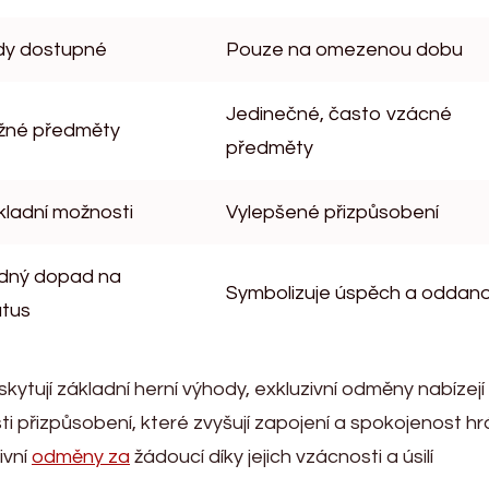
dy dostupné
Pouze na omezenou dobu
Jedinečné, často vzácné
žné předměty
předměty
kladní možnosti
Vylepšené přizpůsobení
dný dopad na
Symbolizuje úspěch a oddan
atus
tují základní herní výhody, exkluzivní odměny nabízejí
i přizpůsobení, které zvyšují zapojení a spokojenost hr
ivní
odměny za
žádoucí díky jejich vzácnosti a úsilí