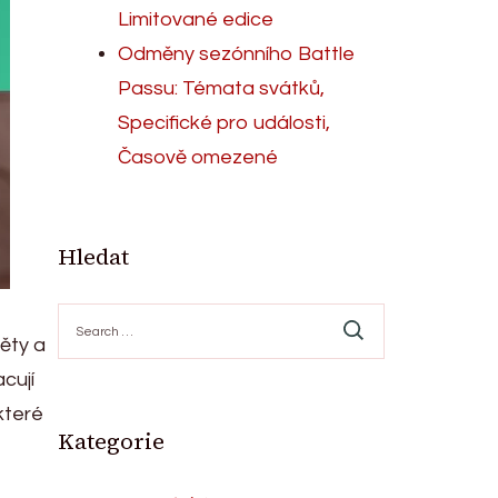
Limitované edice
Odměny sezónního Battle
Passu: Témata svátků,
Specifické pro události,
Časově omezené
Hledat
Search
for:
ěty a
cují
které
Kategorie