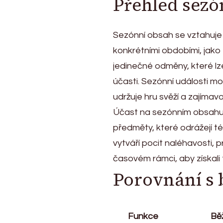
Přehled sez
Sezónní obsah se vztahuje 
konkrétními obdobími, jako
jedinečné odměny, které lz
účasti. Sezónní události m
udržuje hru svěží a zajímavo
Účast na sezónním obsahu m
předměty, které odrážejí té
vytváří pocit naléhavosti, 
časovém rámci, aby získali
Porovnání s
Funkce
Bě