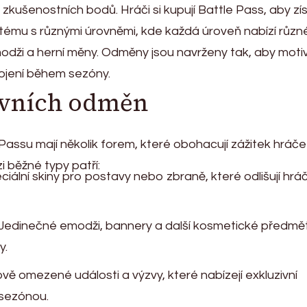
zkušenostních bodů. Hráči si kupují Battle Pass, aby zís
ému s různými úrovněmi, kde každá úroveň nabízí různ
odži a herní měny. Odměny jsou navrženy tak, aby moti
ojení během sezóny.
ivních odměn
Passu mají několik forem, které obohacují zážitek hráče
 běžné typy patří:
iální skiny pro postavy nebo zbraně, které odlišují hrá
Jedinečné emodži, bannery a další kosmetické předmět
y.
ě omezené události a výzvy, které nabízejí exkluzivní
sezónou.