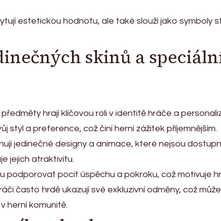
ují estetickou hodnotu, ale také slouží jako symboly s
edinečných skinů a speciáln
předměty hrají klíčovou roli v identitě hráče a personaliz
j styl a preference, což činí herní zážitek příjemnějším.
ahují jedinečné designy a animace, které nejsou dostup
e jejich atraktivitu.
 podporovat pocit úspěchu a pokroku, což motivuje h
ráči často hrdě ukazují své exkluzivní odměny, což může
 v herní komunitě.