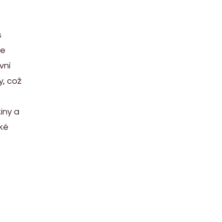
s
je
vní
y, což
iny a
aké