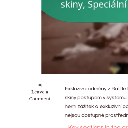
Exkluzivní odměny z Battle
on
Leave a
skiny postupem v systému
Exkluzivní
Comment
odměny
herní zážitek o exkluzivní
z
nejsou dostupné prostředn
Battle
Passu:
Key sections in the art