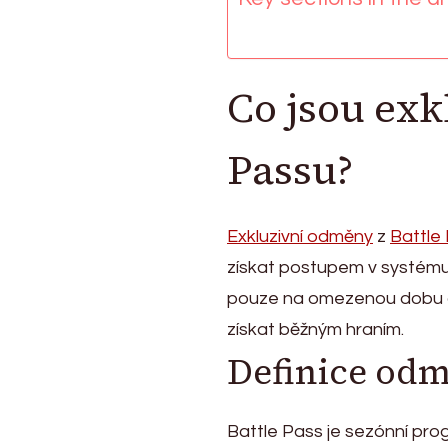
Unikátní
skiny,
Speciální
předměty,
Co jsou exk
Sezónní
obsah
Passu?
Exkluzivní odměny
z
Battle
získat postupem v systému
pouze na omezenou dobu a o
získat běžným hraním.
Definice odm
Battle Pass je sezónní pr