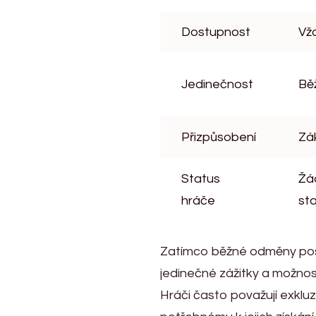
Dostupnost
Vž
Jedinečnost
Bě
Přizpůsobení
Zá
Status
Žá
hráče
st
Zatímco běžné odměny posky
jedinečné zážitky a možnost
Hráči často považují exkluz