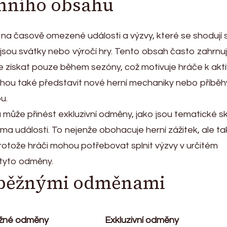
ónního obsahu
na časově omezené události a výzvy, které se shodují 
 jsou svátky nebo výročí hry. Tento obsah často zahrnu
e získat pouze během sezóny, což motivuje hráče k akti
ohou také představit nové herní mechaniky nebo příběh
u.
ůže přinést exkluzivní odměny, jako jsou tematické sk
ma události. To nejenže obohacuje herní zážitek, ale t
protože hráči mohou potřebovat splnit výzvy v určitém
 tyto odměny.
 běžnými odměnami
žné odměny
Exkluzivní odměny