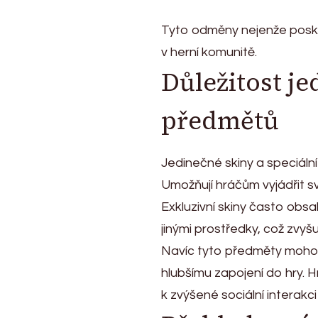
Tyto odměny nejenže poskyt
v herní komunitě.
Důležitost j
předmětů
Jedinečné skiny a speciální 
Umožňují hráčům vyjádřit svů
Exkluzivní skiny často obs
jinými prostředky, což zvyšuj
Navíc tyto předměty mohou
hlubšímu zapojení do hry. H
k zvýšené sociální interakci