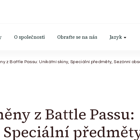
y
O společnosti
Obraťte se na nás
Jazyk
ny z Battle Passu: Unikátní skiny, Speciální předměty, Sezónní ob
ěny z Battle Passu:
, Speciální předměty