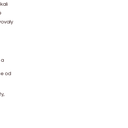
kali
é
vovaly
 a
če od
y,