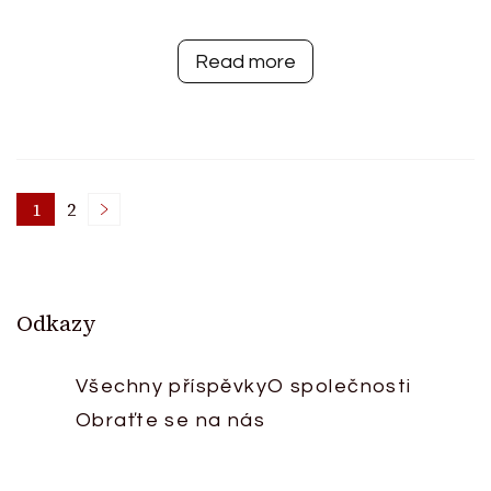
Read more
Posts
1
2
Page
Page
pagination
Odkazy
Všechny příspěvky
O společnosti
Obraťte se na nás