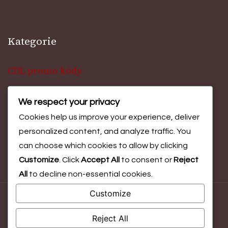
Kategorie
CDL promo kódy
We respect your privacy
Ceny za výzvu události
Cookies help us improve your experience, deliver
personalized content, and analyze traffic. You
Odměny za Battle Pass
can choose which cookies to allow by clicking
Customize
. Click
Accept All
to consent or
Reject
All
to decline non-essential cookies.
Customize
© Copyright 2026
esportio.cz
. All Rights Reserved.
Blossom
Magazine | Developed By
Blossom Themes
.
Powered by
Reject All
WordPress
.