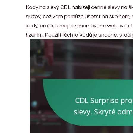
Kódy na slevy CDL nabízejí cenné slevy na šk
služby, což vám pomůže ušetřit na školném, m
kódy, prozkoumejte renomované webové stránk
řízením. Použití těchto kódů je snadné; stačí j