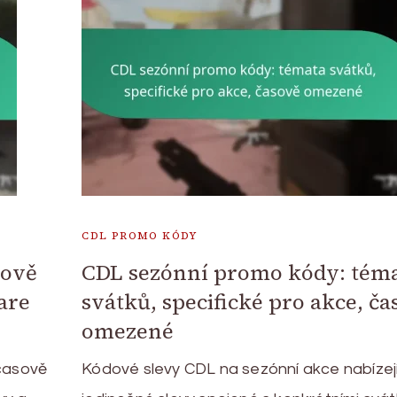
CDL PROMO KÓDY
sově
CDL sezónní promo kódy: tém
are
svátků, specifické pro akce, č
omezené
 časově
Kódové slevy CDL na sezónní akce nabízej