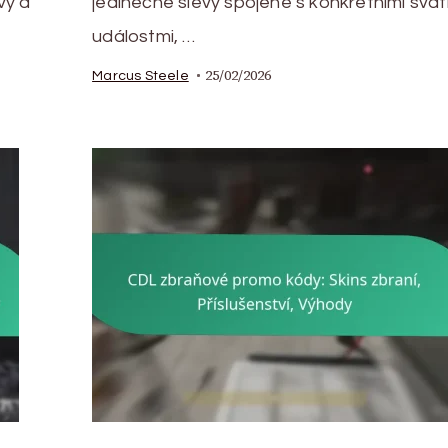
vy a
jedinečné slevy spojené s konkrétními svát
událostmi, …
25/02/2026
Marcus Steele