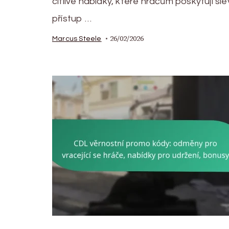
citlivé nabídky, které hráčům poskytují sle
přístup …
26/02/2026
Marcus Steele