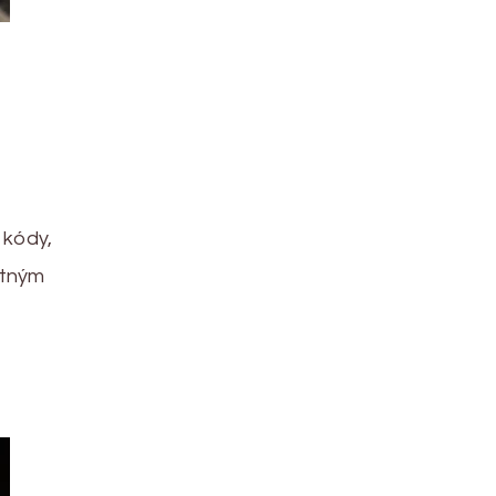
 kódy,
atným