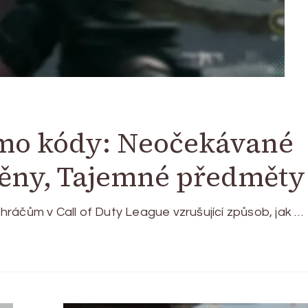
mo kódy: Neočekávané
měny, Tajemné předměty
ráčům v Call of Duty League vzrušující způsob, jak …