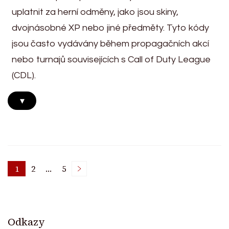
uplatnit za herní odměny, jako jsou skiny,
dvojnásobné XP nebo jiné předměty. Tyto kódy
jsou často vydávány během propagačních akcí
nebo turnajů souvisejících s Call of Duty League
(CDL).
▾
Posts
1
2
…
5
Page
Page
Page
pagination
Odkazy