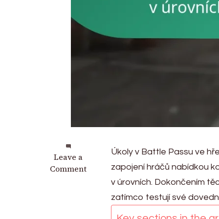
Úkoly v Battle Passu ve hře
on
Leave a
zapojení hráčů nabídkou k
Výzvy
Comment
v
v úrovních. Dokončením těc
Battle
zatímco testují své dovedn
Passu:
Specifické
Key sections in the art