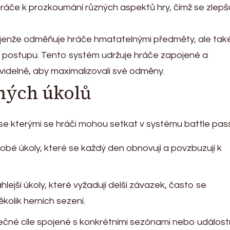
hráče k prozkoumání různých aspektů hry, čímž se zlepš
jenže odměňuje hráče hmatatelnými předměty, ale tak
a postupu. Tento systém udržuje hráče zapojené a
avidelně, aby maximalizovali své odměny.
ných úkolů
, se kterými se hráči mohou setkat v systému battle pas
obé úkoly, které se každý den obnovují a povzbuzují k
lejší úkoly, které vyžadují delší závazek, často se
ěkolik herních sezení.
nečné cíle spojené s konkrétními sezónami nebo událost