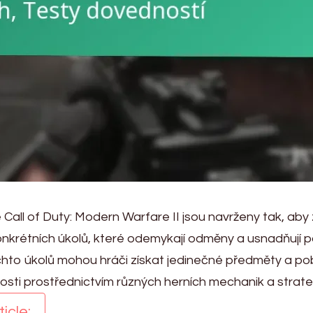
 Call of Duty: Modern Warfare II jsou navrženy tak, aby 
onkrétních úkolů, které odemykají odměny a usnadňují 
hto úkolů mohou hráči získat jedinečné předměty a pob
osti prostřednictvím různých herních mechanik a strateg
icle: