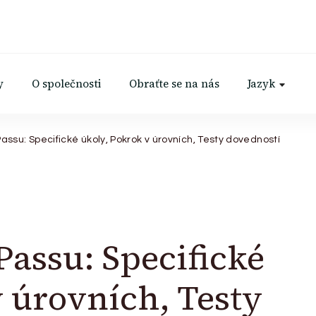
y
O společnosti
Obraťte se na nás
Jazyk
Passu: Specifické úkoly, Pokrok v úrovních, Testy dovedností
Passu: Specifické
v úrovních, Testy