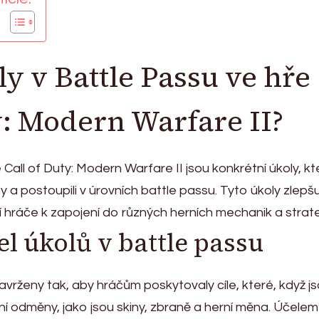
ly v Battle Passu ve hře
y: Modern Warfare II?
 Call of Duty: Modern Warfare II jsou konkrétní úkoly, kt
ny a postoupili v úrovních battle passu. Tyto úkoly zlepšu
jí hráče k zapojení do různých herních mechanik a strate
el úkolů v battle passu
avrženy tak, aby hráčům poskytovaly cíle, které, když j
ní odměny, jako jsou skiny, zbraně a herní měna. Účelem