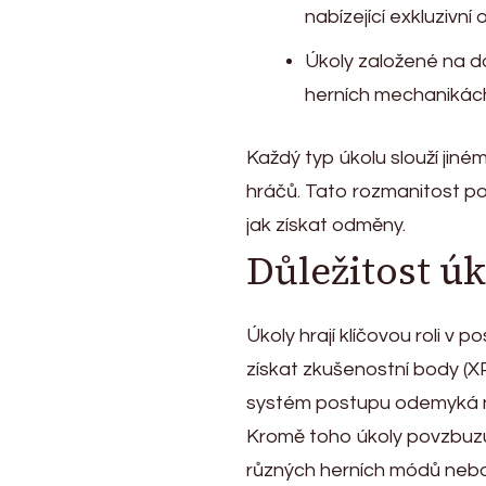
nabízející exkluzivní
Úkoly založené na d
herních mechanikách
Každý typ úkolu slouží jin
hráčů. Tato rozmanitost p
jak získat odměny.
Důležitost ú
Úkoly hrají klíčovou roli v
získat zkušenostní body (XP)
systém postupu odemyká no
Kromě toho úkoly povzbuzují 
různých herních módů nebo 