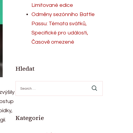
Limitované edice
Odměny sezónního Battle
Passu: Témata svátků,
Specifické pro události,
Časově omezené
Hledat
Search
for:
zvýšily
postup
ídky,
Kategorie
ií.