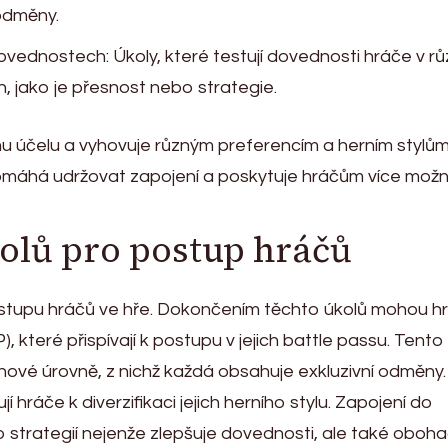
 odměny.
ovednostech: Úkoly, které testují dovednosti hráče v r
, jako je přesnost nebo strategie.
ému účelu a vyhovuje různým preferencím a herním stylů
omáhá udržovat zapojení a poskytuje hráčům více možn
kolů pro postup hráčů
 postupu hráčů ve hře. Dokončením těchto úkolů mohou hr
, které přispívají k postupu v jejich battle passu. Tento
vé úrovně, z nichž každá obsahuje exkluzivní odměny.
hráče k diverzifikaci jejich herního stylu. Zapojení do
strategií nejenže zlepšuje dovednosti, ale také oboha