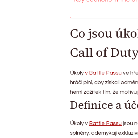
úkoly,
Pokrok
v
úrovních,
Co jsou úko
Testy
dovedností
Call of Dut
Úkoly
v Battle Passu
ve hře
hráči plní, aby získali odmě
herní zážitek tím, že motivu
Definice a úč
Úkoly v
Battle Passu
jsou n
splněny, odemykají exkluziv