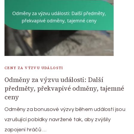
CENY ZA VÝZVU UDÁLOSTI
Odměny za výzvu události: Další
předměty, překvapivé odměny, tajemné
ceny
Odměny za bonusové výzvy během událostí jsou
vzrušující pobídky navržené tak, aby zvýšily
zapojení hráčů …