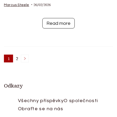
26/02/2026
Marcus Steele
Read more
Posts
1
2
Page
Page
pagination
Odkazy
Všechny příspěvky
O společnosti
Obraťte se na nás