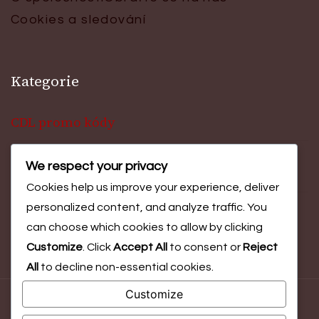
Cookies a sledování
Kategorie
CDL promo kódy
We respect your privacy
Ceny za výzvu události
Cookies help us improve your experience, deliver
personalized content, and analyze traffic. You
Odměny za Battle Pass
can choose which cookies to allow by clicking
Customize
. Click
Accept All
to consent or
Reject
All
to decline non-essential cookies.
Customize
© Copyright 2026
esportio.cz
. All Rights Reserved.
Blossom