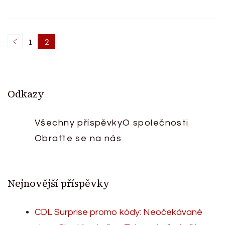
Posts
1
2
Page
Page
pagination
Odkazy
Všechny příspěvky
O společnosti
Obraťte se na nás
Nejnovější příspěvky
CDL Surprise promo kódy: Neočekávané