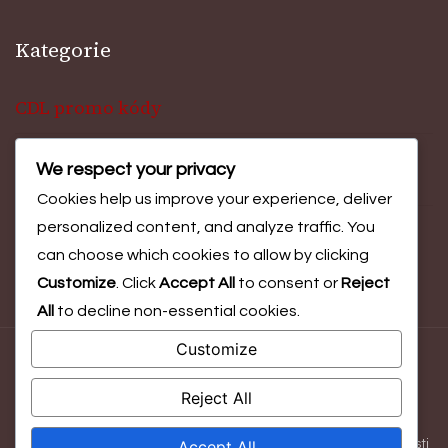
Kategorie
CDL promo kódy
We respect your privacy
Ceny za výzvu události
Cookies help us improve your experience, deliver
personalized content, and analyze traffic. You
Odměny za Battle Pass
can choose which cookies to allow by clicking
Customize
. Click
Accept All
to consent or
Reject
All
to decline non-essential cookies.
Customize
© Copyright 2026
esportio.cz
. All Rights Reserved.
Blossom
Magazine | Developed By
Blossom Themes
.
Powered by
Reject All
WordPress
.
Accept All
Podmínky služby
Zásady ochrany osobních údajů
O společnosti