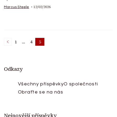
12/02/2026
Marcus Steele
Posts
1
…
4
5
Page
Page
Page
pagination
Odkazy
Všechny příspěvky
O společnosti
Obraťte se na nás
Nejnovější příspěvky